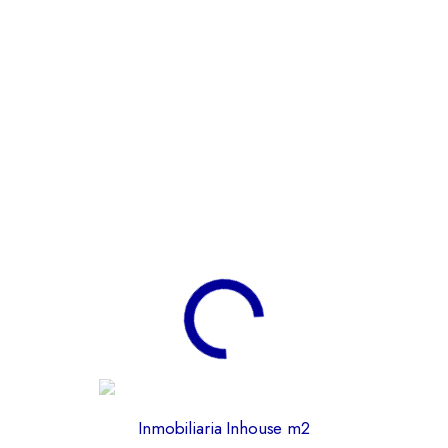
residencial con excelente acceso a transporte público,
comercio, colegios y vías principales.
✨ Una propiedad con gran potencial para obtener
ingresos por arrendamiento o para familias que buscan
independencia en cada nivel.
📞
¡Contáctanos para más información y agenda tu
visita!
🌐 Conoce más propiedades en:
https://www.inmobiliariainhousem2.com/
📲
Síguenos en nuestras redes sociales y encuentra
el inmueble ideal para ti.
Inmobiliaria Inhouse m2