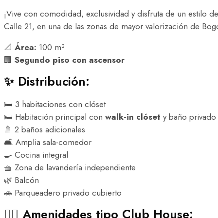
¡Vive con comodidad, exclusividad y disfruta de un estilo 
Calle 21, en una de las zonas de mayor valorización de Bog
📐
Área:
100 m²
🏢
Segundo piso con ascensor
✨ Distribución:
🛏️ 3 habitaciones con clóset
🛏️ Habitación principal con
walk-in clóset
y baño privado
🚿 2 baños adicionales
🛋️ Amplia sala-comedor
🍳 Cocina integral
🧺 Zona de lavandería independiente
🌿 Balcón
🚗 Parqueadero privado cubierto
🏊‍♂️ Amenidades tipo Club House: