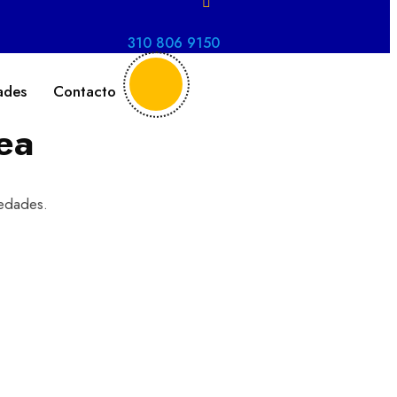
310 806 9150
ades
Contacto
ea
iedades.