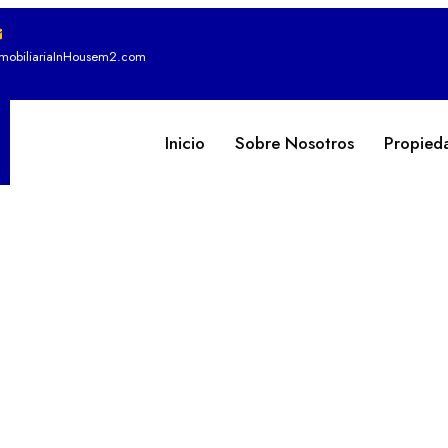
nmobiliariaInHousem2.com
Inicio
Sobre Nosotros
Propied