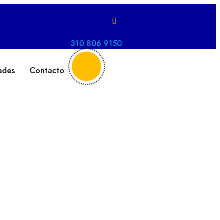
310 806 9150
ades
Contacto